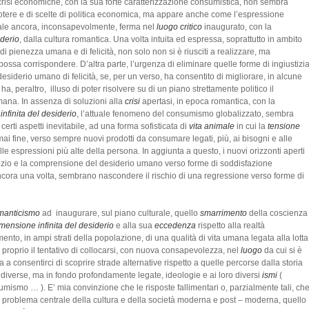
he crisi economiche, con la sua forte caratterizzazione consumistica, non sembra
di potere e di scelte di politica economica, ma appare anche come l’espressione
ale ancora, inconsapevolmente, ferma nel
luogo critico
inaugurato, con la
iderio
, dalla cultura romantica. Una volta intuita ed espressa, soprattutto in ambito
 di pienezza umana e di felicità, non solo non si è riusciti a realizzare, ma
a corrispondere. D’altra parte, l’urgenza di eliminare quelle forme di ingiustizi
iderio umano di felicità, se, per un verso, ha consentito di migliorare, in alcune
a, peraltro, illuso di poter risolvere su di un piano strettamente politico il
mana. In assenza di soluzioni alla
crisi
apertasi, in epoca romantica, con la
infinita del desiderio
, l’attuale fenomeno del consumismo globalizzato, sembra
 certi aspetti inevitabile, ad una forma sofisticata di
vita animale
in cui la
tensione
ai fine, verso sempre nuovi prodotti da consumare legati, più, ai bisogni e alle
e espressioni più alte della persona. In aggiunta a questo, i nuovi orizzonti aperti
rcizio e la comprensione del desiderio umano verso forme di soddisfazione
ancora una volta, sembrano nascondere il rischio di una regressione verso forme di
manticismo
ad inaugurare, sul piano culturale, quello
smarrimento
della coscienza
mensione infinita del desiderio
e alla sua
eccedenza
rispetto alla realtà
to, in ampi strati della popolazione, di una qualità di vita umana legata alla lotta
 proprio il tentativo di collocarsi, con nuova consapevolezza, nel
luogo
da cui si è
a consentirci di scoprire strade alternative rispetto a quelle percorse dalla storia
diverse, ma in fondo profondamente legate, ideologie e ai loro diversi
ismi
(
ismo … ). E’ mia convinzione che le risposte fallimentari o, parzialmente tali, ch
 problema centrale della cultura e della società moderna e post – moderna, quello