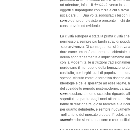
ad orientare, infatti, il
desiderio
verso la sodd
oggetti si impongono con forza a chi si trova
riscaldarsi … Una volta soddisfatti i bisogn
senso
del proprio esistere presente in chi d
consapevole ed evidente.
La civiltà europea è stata la prima civiltà ch
permesso a sempre più larghi strati di popola
sopravvivenza. Di conseguenza, si è trovat
dare come umanità europea e occidentale un s
deriva spontaneamente e implicitamente dalla
con la Modernità, le istituzioni tradizionalme
perdevano il monopolio della formazione delle
costituito, per larghi strati di popolazione, u
spesso, vissuto come alternativo rispetto all
ideologie e delle speranze ad esse legate, h
del cosiddetto periodo post-moderno, caratter
senso
sostanzialmente scettiche riguardo all
soprattutto a partire dagli anni ottanta del 
forme di reazione religiosa radicale e le ric
per quanto deludente, è sempre nuovamente 
nell’ambito del mercato globale. Prodotti a g
autentico
che stenta a nascere e che costitu