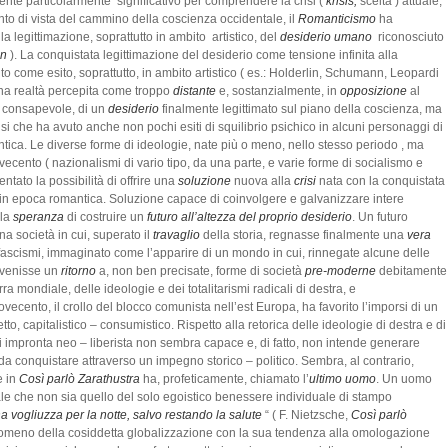
ente particolarmente significativo per comprendere la crisi (
krisis,
scelta ) attuale,
to di vista del cammino della coscienza occidentale, il
Romanticismo
ha
a legittimazione, soprattutto in ambito artistico, del
desiderio umano
riconosciuto
en
). La conquistata legittimazione del desiderio come tensione infinita alla
to come esito, soprattutto, in ambito artistico ( es.: Holderlin, Schumann, Leopardi
na realtà percepita come troppo
distante
e, sostanzialmente, in
opposizione
al
o consapevole, di un
desiderio
finalmente legittimato sul piano della coscienza, ma
isi che ha avuto anche non pochi esiti di squilibrio psichico in alcuni personaggi di
ntica. Le diverse forme di ideologie, nate più o meno, nello stesso periodo , ma
cento ( nazionalismi di vario tipo, da una parte, e varie forme di socialismo e
tato la possibilità di offrire una
soluzione
nuova alla
crisi
nata con la conquistata
in epoca romantica. Soluzione capace di coinvolgere e galvanizzare intere
lla
speranza
di costruire un
futuro all’altezza del proprio desiderio
. Un futuro
na società in cui, superato il
travaglio
della storia, regnasse finalmente una
vera
i fascismi, immaginato come l’apparire di un mondo in cui, rinnegate alcune delle
vvenisse un
ritorno
a, non ben precisate, forme di società
pre-moderne
debitamente
ra mondiale, delle ideologie e dei totalitarismi radicali di destra, e
ecento, il crollo del blocco comunista nell’est Europa, ha favorito l’imporsi di un
to, capitalistico – consumistico. Rispetto alla retorica delle ideologie di destra e di
o di impronta neo – liberista non sembra capace e, di fatto, non intende generare
à da conquistare attraverso un impegno storico – politico. Sembra, al contrario,
e in
Così parlò Zarathustra
ha, profeticamente, chiamato l’
ultimo uomo
. Un uomo
ale che non sia quello del solo egoistico benessere individuale di stampo
a vogliuzza per la notte, salvo restando la salute
“ ( F. Nietzsche,
Così parlò
fenomeno della cosiddetta globalizzazione con la sua tendenza alla omologazione