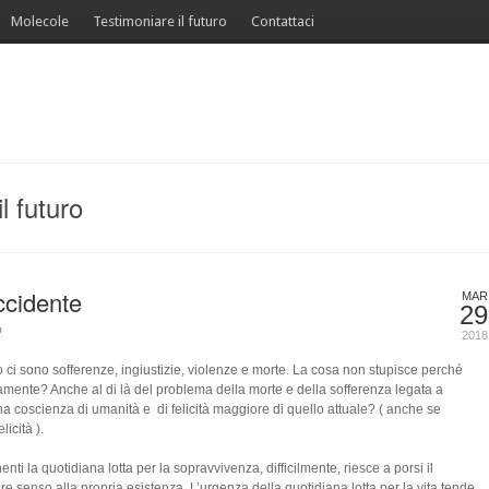
Molecole
Testimoniare il futuro
Contattaci
l futuro
ccidente
MAR
29
O
2018
i sono sofferenze, ingiustizie, violenze e morte. La cosa non stupisce perché
amente? Anche al di là del problema della morte e della sofferenza legata a
na coscienza di umanità e di felicità maggiore di quello attuale? ( anche se
icità ).
enti la quotidiana lotta per la sopravvivenza, difficilmente, riesce a porsi il
e senso alla propria esistenza. L’urgenza della quotidiana lotta per la vita tende