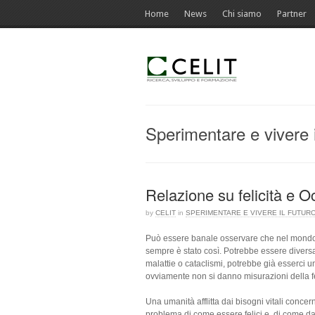
Home
News
Chi siamo
Partner
Sperimentare e vivere i
Relazione su felicità e O
by
CELIT
in
SPERIMENTARE E VIVERE IL FUTUR
Può essere banale osservare che nel mondo c
sempre è stato così. Potrebbe essere divers
malattie o cataclismi, potrebbe già esserci u
ovviamente non si danno misurazioni della fel
Una umanità afflitta dai bisogni vitali concern
problema di come essere felici e di come dar