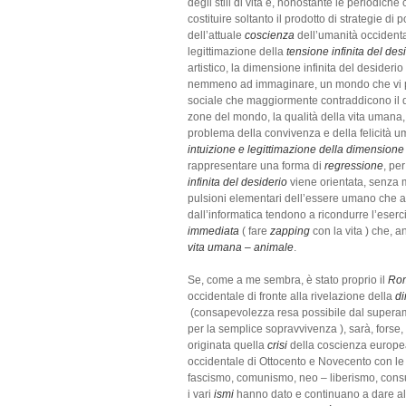
degli stili di vita e, nonostante le periodic
costituire soltanto il prodotto di strategie 
dell’attuale
coscienza
dell’umanità occident
legittimazione della
tensione infinita del des
artistico, la dimensione infinita del desiderio
nemmeno ad immaginare, un mondo che vi poss
sociale che maggiormente contraddicono il des
zone del mondo, la qualità della vita umana, h
problema della convivenza e della felicità u
intuizione e legittimazione della dimensione 
rappresentare una forma di
regressione
, per
infinita del desiderio
viene orientata, senza m
pulsioni elementari dell’essere umano che all
dall’informatica tendono a ricondurre l’ese
immediata
( fare
zapping
con la vita ) che, 
vita umana – animale
.
Se, come a me sembra, è stato proprio il
Ro
occidentale di fronte alla rivelazione della
di
(consapevolezza resa possibile dal superamen
per la semplice sopravvivenza ), sarà, forse,
originata quella
crisi
della coscienza europea 
occidentale di Ottocento e Novecento con le 
fascismo, comunismo, neo – liberismo, consum
i vari
ismi
hanno dato e continuano a dare al