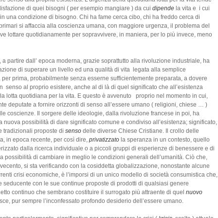
isfazione di quei bisogni ( per esempio mangiare ) da cui
dipende
la vita e i cui
 in una condizione di bisogno. Chi ha fame cerca cibo, chi ha freddo cerca di
i primari si affaccia alla coscienza umana, con maggiore urgenza, il problema del
eve lottare quotidianamente per sopravvivere, in maniera, per lo più invece, meno
e, a partire dall’ epoca moderna, grazie soprattutto alla rivoluzione industriale, ha
zione di superare un livello ed una qualità di vita legata alla semplice
a per prima, probabilmente senza esserne sufficientemente preparata, a dovere
enso al proprio esistere, anche al di là di quel significato che all’esistenza
 lotta quotidiana per la vita. E questo è avvenuto proprio nel momento in cui,
nte deputate a fornire orizzonti di senso all’essere umano ( religioni, chiese … )
 coscienze. Il sorgere delle ideologie, dalla rivoluzione francese in poi, ha
na nuova possibilità di dare significato comune e condiviso all’esistenza; significato,
e tradizionali proposte di
senso
delle diverse Chiese Cristiane. Il crollo delle
a, in epoca recente, per così dire,
privatizzato
la speranza in un contesto, quello
izzato dalla ricerca individuale o a piccoli gruppi di esperienze di benessere e di
a possibilità di cambiare in meglio le condizioni generali dell’umanità. Ciò che,
Novecento, si sta verificando con la cosiddetta globalizzazione, nonostante alcune
orrenti crisi economiche, è l’imporsi di un unico modello di società consumistica che,
seducente con le sue continue proposte di prodotti di qualsiasi genere
etto continuo che sembrano costituire il surrogato più attraente di quel
nuovo
isce, pur sempre l’inconfessato profondo desiderio dell’essere umano.