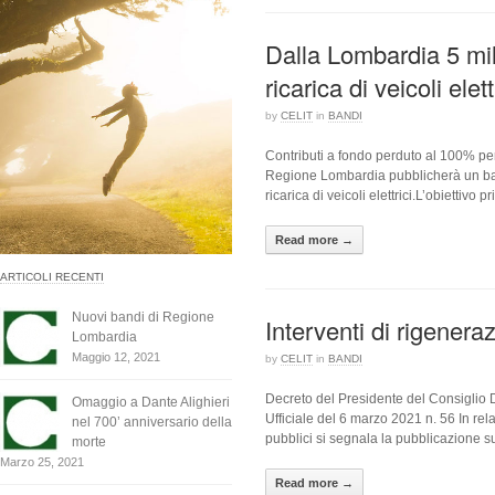
Dalla Lombardia 5 mili
ricarica di veicoli elett
by
CELIT
in
BANDI
Contributi a fondo perduto al 100% per 
Regione Lombardia pubblicherà un bando
ricarica di veicoli elettrici.L’obiettivo p
Read more →
ARTICOLI RECENTI
Nuovi bandi di Regione
Interventi di rigener
Lombardia
Maggio 12, 2021
by
CELIT
in
BANDI
Decreto del Presidente del Consiglio De
Omaggio a Dante Alighieri
Ufficiale del 6 marzo 2021 n. 56 In rel
nel 700’ anniversario della
pubblici si segnala la pubblicazione su
morte
Marzo 25, 2021
Read more →