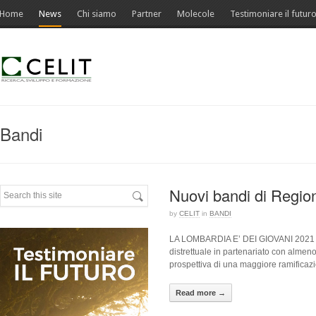
Home
News
Chi siamo
Partner
Molecole
Testimoniare il futur
Bandi
Nuovi bandi di Regi
by
CELIT
in
BANDI
LA LOMBARDIA E’ DEI GIOVANI 2021 Il 
distrettuale in partenariato con almeno
prospettiva di una maggiore ramificaz
Read more →