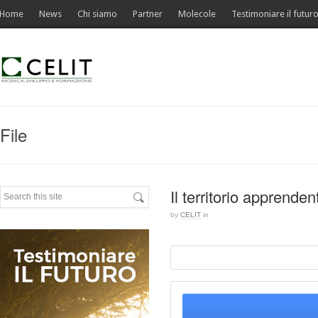
Home
News
Chi siamo
Partner
Molecole
Testimoniare il futur
File
Il territorio apprenden
by
CELIT
in