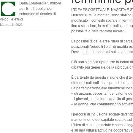
Dalla Lombardia 5 milioni
agli Enti Pubblici per
L’IDEA PROGETTUALE: NASCITA E 
colonnine di ricarica di
I territori rurali e montani sono stat
veicoli elettrici
modificato il contesto sociale in termin
Marzo 16, 2021
fino a scendere, in molte realtà, al di 
possibilità di fare “società locale”.
La possibilità delle aree rurali di cerca
posizionali (prodotti tipici, di qualità 
l’avvio di percorsi basati sulla capacità 
Ciò non significa riprodurre la forma di
dibattito più generale della riproduzio
È partendo da questa visione che il te
elementi culturali locali propri delle are
La partecipazione alle dinamiche locali
– gli anziani, depositari dei valori e de
– i giovani, con la loro capacità di gest
– le donne, che contribuiscono attivame
I percorsi di inclusione sociale divengo
mantenimento del capitale sociale sul t
L’idea di capitale sociale è spesso lega
e su una diffusa attitudine cooperativa