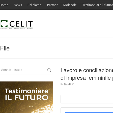
Home
News
Chi siamo
Partner
Molecole
Testimoniare il futur
File
Lavoro e conciliazion
di impresa femminile pe
by
CELIT
in