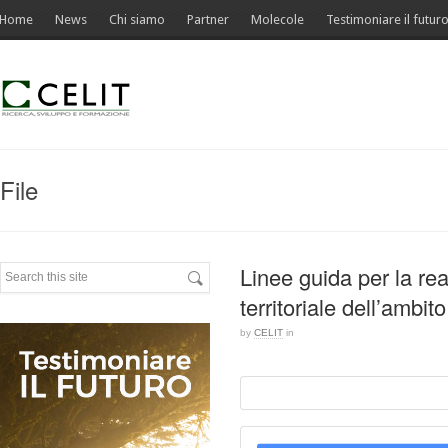
Home
News
Chi siamo
Partner
Molecole
Testimoniare il futur
File
Linee guida per la rea
territoriale dell’ambi
by
CELIT
in