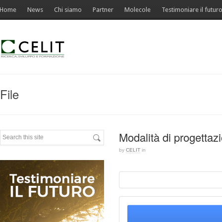
Home
News
Chi siamo
Partner
Molecole
Testimoniare il futur
File
Modalità di progetta
by
CELIT
in