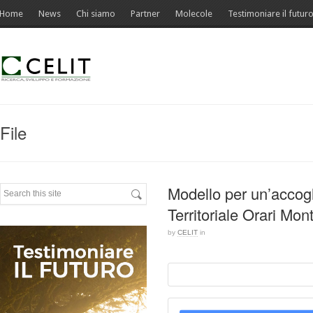
Home
News
Chi siamo
Partner
Molecole
Testimoniare il futur
File
Modello per un’accogli
Territoriale Orari Mo
by
CELIT
in