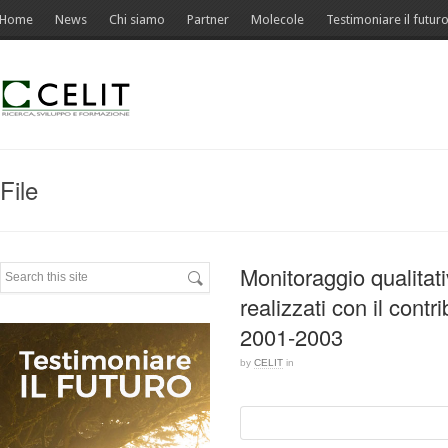
Home
News
Chi siamo
Partner
Molecole
Testimoniare il futur
File
Monitoraggio qualitat
realizzati con il con
2001-2003
by
CELIT
in