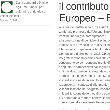
il contribut
Dalla Lombardia 5 milioni
agli Enti Pubblici per
colonnine di ricarica di
Europeo – 
veicoli elettrici
Marzo 16, 2021
Alla fine del nostro secolo, ha avuto 
territoriale promosse dall’Unione Euro
Pezzini una “deriva paradigmatica” 1 ,
alla promozione di politiche di sviluppo 
(spesso sub provinciali) e realizzati a
Il tema della progettazione territoria
Comunitario di Sostegno (QCS) Obietti
Integrati Territoriali definiti come “un 
convergono verso il conseguimento di u
adeguata” e caratterizzati dai seguenti
✓ “individuazione dell’idea-guida e del
traduce nella definizione di obiettivi con
✓ identificazione di un ambito territori
rappresenta il contesto di riferimento;
✓ identificazione del soggetto respons
✓ identificazione delle modalità gesti
più opportune a rendere effettiva la re
in relazione alle caratteristiche del pro