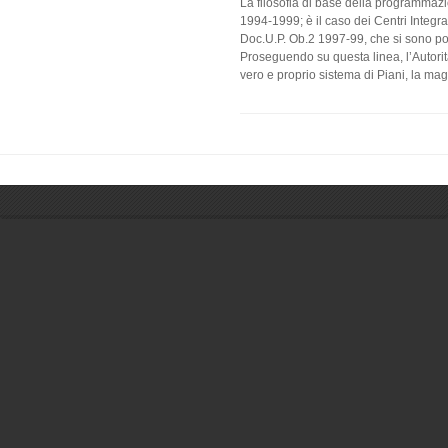
La filosofia di base della programma
1994-1999; è il caso dei Centri Integra
Doc.U.P. Ob.2 1997-99, che si sono po
Proseguendo su questa linea, l’Autorit
vero e proprio sistema di Piani, la mag