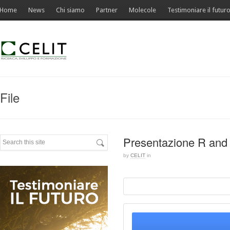
Home
News
Chi siamo
Partner
Molecole
Testimoniare il futur
File
Presentazione R and
by
CELIT
in