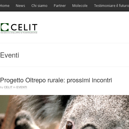
Home
News
Chi siamo
Partner
Molecole
Testimoniare il futur
Eventi
Progetto Oltrepo rurale: prossimi incontri
by
CELIT
in
EVENTI