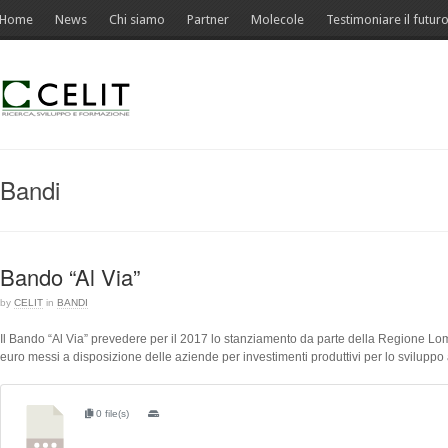
Home
News
Chi siamo
Partner
Molecole
Testimoniare il futur
Bandi
Bando “Al Via”
by
CELIT
in
BANDI
Il Bando “Al Via” prevedere per il 2017 lo stanziamento da parte della Regione Lom
euro messi a disposizione delle aziende per investimenti produttivi per lo sviluppo
0 file(s)