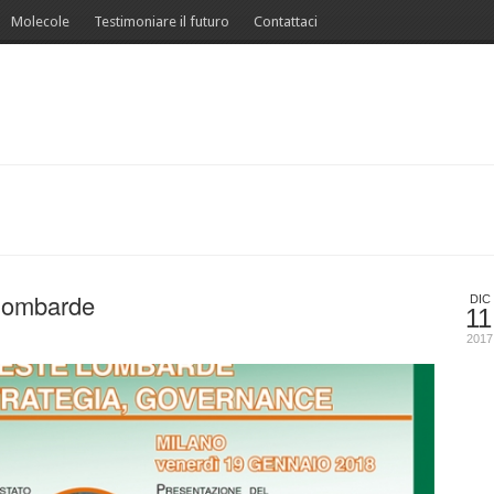
Molecole
Testimoniare il futuro
Contattaci
 lombarde
DIC
11
2017