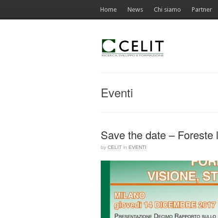
Home
News
Chi siamo
Partner
Eventi
Save the date – Foreste
by
CELIT
in
EVENTI