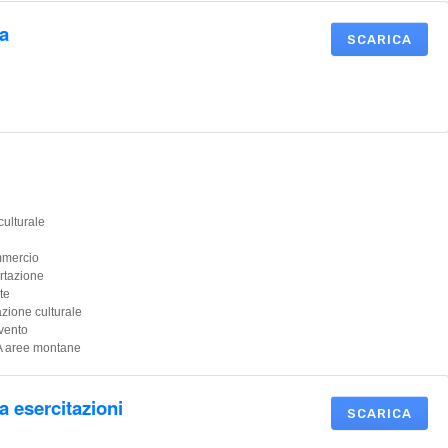
a
SCARICA
culturale
mmercio
rtazione
te
zione culturale
vento
A aree montane
a esercitazioni
SCARICA