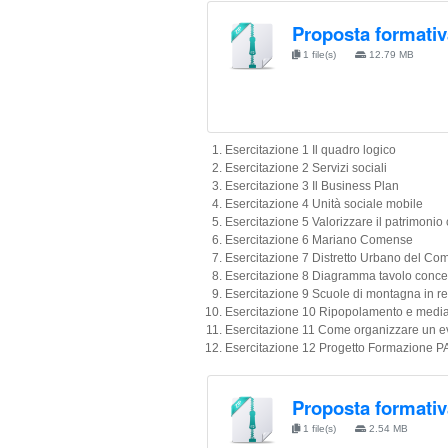
Proposta formativ
1 file(s)
12.79 MB
Esercitazione 1 Il quadro logico
Esercitazione 2 Servizi sociali
Esercitazione 3 Il Business Plan
Esercitazione 4 Unità sociale mobile
Esercitazione 5 Valorizzare il patrimonio 
Esercitazione 6 Mariano Comense
Esercitazione 7 Distretto Urbano del Co
Esercitazione 8 Diagramma tavolo conce
Esercitazione 9 Scuole di montagna in re
Esercitazione 10 Ripopolamento e media
Esercitazione 11 Come organizzare un e
Esercitazione 12 Progetto Formazione P
Proposta formativ
1 file(s)
2.54 MB