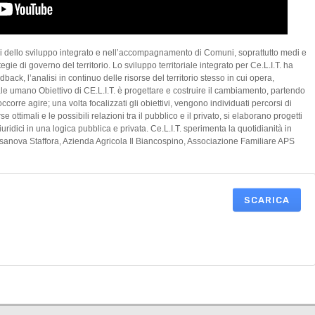
temi dello sviluppo integrato e nell’accompagnamento di Comuni, soprattutto medi e
ategie di governo del territorio. Lo sviluppo territoriale integrato per Ce.L.I.T. ha
back, l’analisi in continuo delle risorse del territorio stesso in cui opera,
le umano Obiettivo di CE.L.I.T. è progettare e costruire il cambiamento, partendo
ccorre agire; una volta focalizzati gli obiettivi, vengono individuati percorsi di
se ottimali e le possibili relazioni tra il pubblico e il privato, si elaborano progetti
uridici in una logica pubblica e privata. Ce.L.I.T. sperimenta la quotidianità in
anova Staffora, Azienda Agricola Il Biancospino, Associazione Familiare APS
SCARICA