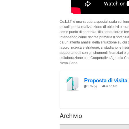
Ce.L.I.T. è una struttura specializzata sui 
piccoli, per la realizzazione di obiettivi e str
come punto di partenza, filo conduttore e feed
intendendo come risorsa primaria il potenzia
da un’attenta analisi della situazione su cui o
lavoro, ricerca e strategie, si studiano le risor
supportandoli con gli strumenti finanziari e gi
collaborazione con Cooperativa Agricola Cas
Nova Cana.
Proposta di visita
1 file(s)
6.06 MB
Archivio